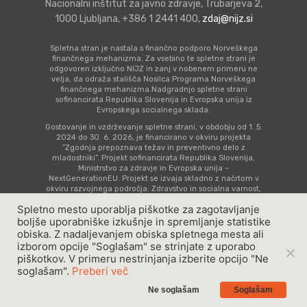
Sodelovalno starš
Šolski otrok
Preventivno zdra
Nacionalni inštitut za javno zdravje, Trubarjeva 2,
Ostalo
1000 Ljubljana, +386 1 2441 400,
zdaj@nijz.si
Priprava na prihod
Skrb za varnost
varstvo mladostni
Zgodnja obravnava
Časovnica prevent
dojenčka
Nega in sodelovanj
s posebnimi potre
Spletna svetovaln
aktivnosti
Spletna stran je nastala s finančno podporo Norveškega
finančnega mehanizma. Za vsebino te spletne strani je
Tvegana vedenja
dojenčkom
#tosemjaz
odgovoren izključno NIJZ in zanj v nobenem primeru ne
Otrok s statusom
Seznam imenovan
velja, da odraža stališča Nosilca Programa Norveškega
finančnega mehanizma.Nadgradnjo spletne strani
Posebnosti in zapl
Skrb za zdravje
registriranega špo
Video vsebine
zdravnikov šol
sofinancirata Republika Slovenija in Evropska unija iz
Evropskega socialnega sklada.
nosečnosti
Dojenček in
Koronavirus
Vsebine za mladost
Zbrana dokumenta
Gostovanje in vzdrževanje spletne strani, v obdobju od 1. 5.
2024 do 30. 6. 2026, je financirano v okviru projekta
Koraki skozi nose
obremenjujoče izk
starše
“Zgodnja prepoznava težav in preventivno delo z
Gradiva v albansk
mladostniki”. Projekt sofinancirata Republika Slovenija,
Ministrstvo za zdravje in Evropska unija –
Koronavirus
Mladostnik s stat
jeziku Materiale n
NextGenerationEU. Projekt se izvaja skladno z načrtom v
registriranega špo
shqipe
okviru razvojnega področja: Zdravstvo in socialna varnost,
komponenta 14: Zdravstvo (C4 K14), naložbe: Krepitev
Spletno mesto uporablja piškotke za zagotavljanje
kompetenc kadrov v zdravstvu za zagotavljanje kakovosti
oskrbe.
boljše uporabniške izkušnje in spremljanje statistike
obiska. Z nadaljevanjem obiska spletnega mesta ali
Pravno obvestilo
|
Piškotki
| Produkcija:
Idearna
izborom opcije "Soglašam" se strinjate z uporabo
Copyright © 2023 - ZDAJ, Vse pravice pridržane
piškotkov. V primeru nestrinjanja izberite opcijo "Ne
soglašam".
Preberi več
Ne soglašam
Soglašam