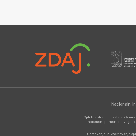
Nacionalni i
Spletna stran je nastala s fina
nobenem primeru ne velja, d
Gostovanje in vzdrževanje spl