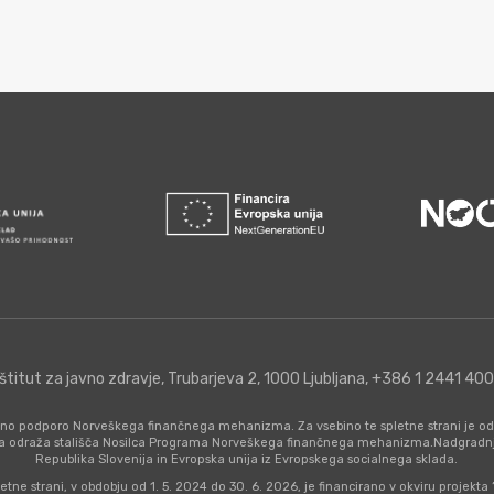
nštitut za javno zdravje, Trubarjeva 2, 1000 Ljubljana, +386 1 2441 40
nčno podporo Norveškega finančnega mehanizma. Za vsebino te spletne strani je od
a odraža stališča Nosilca Programa Norveškega finančnega mehanizma.Nadgradnjo 
Republika Slovenija in Evropska unija iz Evropskega socialnega sklada.
etne strani, v obdobju od 1. 5. 2024 do 30. 6. 2026, je financirano v okviru projekt