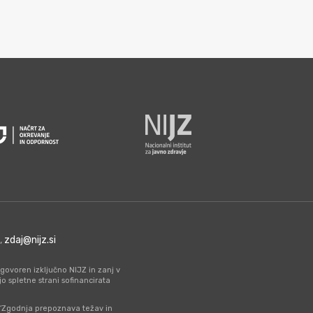
0,
zdaj@nijz.si
govoren izključno NIJZ in zanj v
spletne strani sofinancirata
a “Zgodnja prepoznava težav in