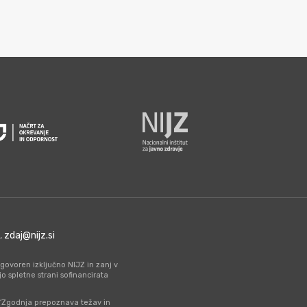
0,
zdaj@nijz.si
govoren izključno NIJZ in zanj v
spletne strani sofinancirata
a “Zgodnja prepoznava težav in