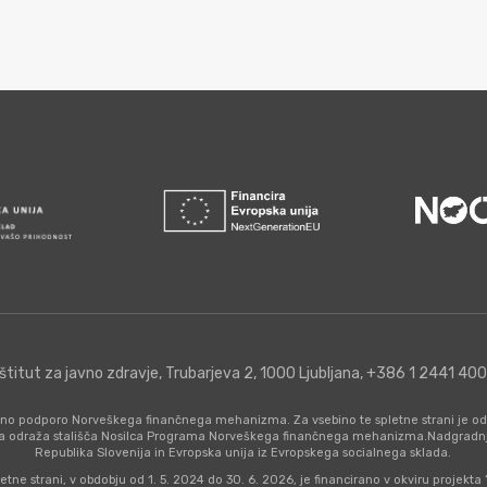
nštitut za javno zdravje, Trubarjeva 2, 1000 Ljubljana, +386 1 2441 40
nčno podporo Norveškega finančnega mehanizma. Za vsebino te spletne strani je od
a odraža stališča Nosilca Programa Norveškega finančnega mehanizma.Nadgradnjo 
Republika Slovenija in Evropska unija iz Evropskega socialnega sklada.
etne strani, v obdobju od 1. 5. 2024 do 30. 6. 2026, je financirano v okviru projekt