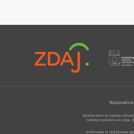
Nacionalni i
Spletna stran je nastala s fina
nobenem primeru ne velja, d
Gostovanje in vzdrževanje spl