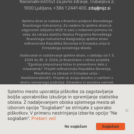
Sodelovalno starš
Šolski otrok
Preventivno zdra
Nacionalni inštitut za javno zdravje, Trubarjeva 2,
Ostalo
1000 Ljubljana, +386 1 2441 400,
zdaj@nijz.si
Priprava na prihod
Skrb za varnost
varstvo mladostni
Zgodnja obravnava
Časovnica prevent
dojenčka
Nega in sodelovanj
s posebnimi potre
Spletna svetovaln
aktivnosti
Spletna stran je nastala s finančno podporo Norveškega
finančnega mehanizma. Za vsebino te spletne strani je
Tvegana vedenja
dojenčkom
#tosemjaz
odgovoren izključno NIJZ in zanj v nobenem primeru ne
Otrok s statusom
Seznam imenovan
velja, da odraža stališča Nosilca Programa Norveškega
finančnega mehanizma.Nadgradnjo spletne strani
Posebnosti in zapl
Skrb za zdravje
registriranega špo
Video vsebine
zdravnikov šol
sofinancirata Republika Slovenija in Evropska unija iz
Evropskega socialnega sklada.
nosečnosti
Dojenček in
Koronavirus
Vsebine za mladost
Zbrana dokumenta
Gostovanje in vzdrževanje spletne strani, v obdobju od 1. 5.
2024 do 30. 6. 2026, je financirano v okviru projekta
Koraki skozi nose
obremenjujoče izk
starše
“Zgodnja prepoznava težav in preventivno delo z
Gradiva v albansk
mladostniki”. Projekt sofinancirata Republika Slovenija,
Ministrstvo za zdravje in Evropska unija –
Koronavirus
Mladostnik s stat
jeziku Materiale n
NextGenerationEU. Projekt se izvaja skladno z načrtom v
registriranega špo
shqipe
okviru razvojnega področja: Zdravstvo in socialna varnost,
komponenta 14: Zdravstvo (C4 K14), naložbe: Krepitev
Spletno mesto uporablja piškotke za zagotavljanje
kompetenc kadrov v zdravstvu za zagotavljanje kakovosti
oskrbe.
boljše uporabniške izkušnje in spremljanje statistike
obiska. Z nadaljevanjem obiska spletnega mesta ali
Pravno obvestilo
|
Piškotki
| Produkcija:
Idearna
izborom opcije "Soglašam" se strinjate z uporabo
Copyright © 2023 - ZDAJ, Vse pravice pridržane
piškotkov. V primeru nestrinjanja izberite opcijo "Ne
soglašam".
Preberi več
Ne soglašam
Soglašam