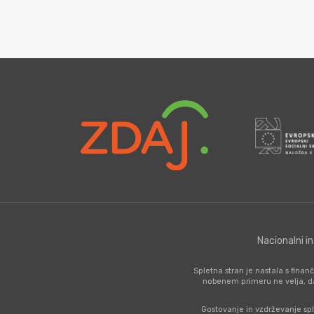
Nacionalni i
Spletna stran je nastala s fina
nobenem primeru ne velja, d
Gostovanje in vzdrževanje spl