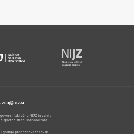
0,
zdaj@nijz.si
govoren izključno NIJZ in zanj v
spletne strani sofinancirata
a “Zgodnja prepoznava težav in