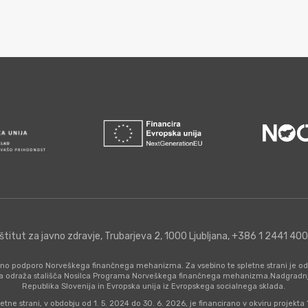
nštitut za javno zdravje, Trubarjeva 2, 1000 Ljubljana, +386 1 2441 40
nčno podporo Norveškega finančnega mehanizma. Za vsebino te spletne strani je od
a odraža stališča Nosilca Programa Norveškega finančnega mehanizma.Nadgradnjo 
Republika Slovenija in Evropska unija iz Evropskega socialnega sklada.
etne strani, v obdobju od 1. 5. 2024 do 30. 6. 2026, je financirano v okviru projekt