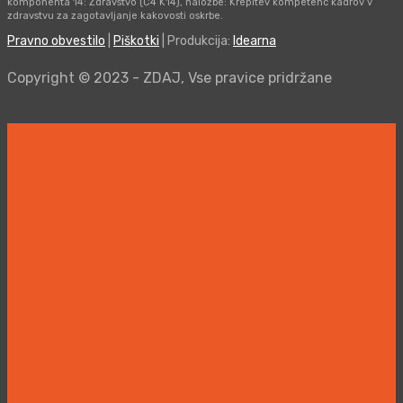
komponenta 14: Zdravstvo (C4 K14), naložbe: Krepitev kompetenc kadrov v
zdravstvu za zagotavljanje kakovosti oskrbe.
Pravno obvestilo
|
Piškotki
| Produkcija:
Idearna
Copyright © 2023 - ZDAJ, Vse pravice pridržane