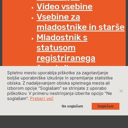
Video vsebine
Vsebine za
mladostnike in starše
Mladostnik s
statusom
registriranega
športnika
Spletno mesto uporablja piškotke za zagotavljanje
Ostalo
boljše uporabniške izkušnje in spremljanje statistike
obiska. Z nadaljevanjem obiska spletnega mesta ali
Časovnica
izborom opcije "Soglašam" se strinjate z uporabo
piškotkov. V primeru nestrinjanja izberite opcijo "Ne
preventivnih
soglašam".
Preberi več
aktivnosti
Ne soglašam
Soglašam
Seznam imenovanih