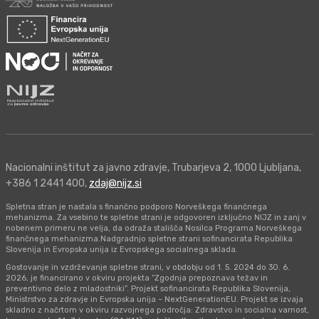
Nacionalni inštitut za javno zdravje, Trubarjeva 2, 1000 Ljubljana,
+386 1 2441 400,
zdaj@nijz.si
Spletna stran je nastala s finančno podporo Norveškega finančnega
mehanizma. Za vsebino te spletne strani je odgovoren izključno NIJZ in zanj v
nobenem primeru ne velja, da odraža stališča Nosilca Programa Norveškega
finančnega mehanizma.Nadgradnjo spletne strani sofinancirata Republika
Slovenija in Evropska unija iz Evropskega socialnega sklada.
Gostovanje in vzdrževanje spletne strani, v obdobju od 1. 5. 2024 do 30. 6.
2026, je financirano v okviru projekta “Zgodnja prepoznava težav in
preventivno delo z mladostniki”. Projekt sofinancirata Republika Slovenija,
Ministrstvo za zdravje in Evropska unija – NextGenerationEU. Projekt se izvaja
skladno z načrtom v okviru razvojnega področja: Zdravstvo in socialna varnost,