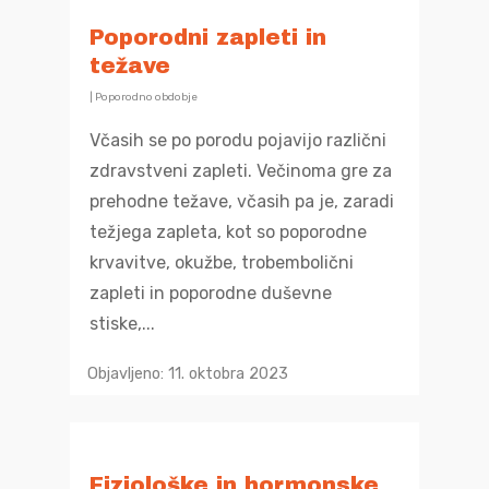
Poporodni zapleti in
težave
|
Poporodno obdobje
Včasih se po porodu pojavijo različni
zdravstveni zapleti. Večinoma gre za
prehodne težave, včasih pa je, zaradi
težjega zapleta, kot so poporodne
krvavitve, okužbe, trobembolični
zapleti in poporodne duševne
stiske,...
Objavljeno: 11. oktobra 2023
Fiziološke in hormonske