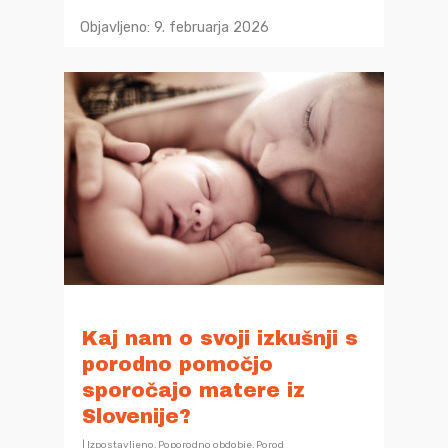
Objavljeno: 9. februarja 2026
Kaj nam o svoji izkušnji s
porodno pomočjo
sporočajo matere iz
Slovenije?
|
Izpostavljeno
,
Poporodno obdobje
,
Porod