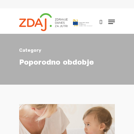
Hit enter to search or ESC to close
Category
Poporodno obdobje