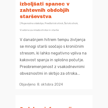
izboljšati spanec v
zahtevnih obdobjih
starševstva
|
Poporodno obdobje
,
Predšolski otrok
,
Šolski otrok
,
Vsebine za mladostnike in starše
V današnjem hitrem tempu življenja
se mnogi starši soočajo s kroničnim
O programu
stresom, ki lahko negativno vpliva na
kakovost spanja in splošno počutje.
Vsebine
Vizija, poslanstvo in ci
Preobremenjenost z vsakodnevnimi
obveznostmi in skrbjo za otroka...
Predstavitev progra
Info portal
Nosečnost
Upravljanje program
Objavljeno: 8. oktobra 2024
Izračun datuma po
Porod in poporodno 
trajanja nosečnost
Financiranje
Zdravstveni sistem
Porod
Novorojenček in doje