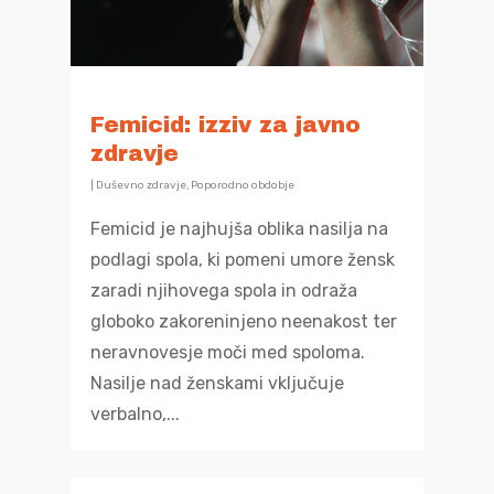
Femicid: izziv za javno
zdravje
|
Duševno zdravje
,
Poporodno obdobje
Femicid je najhujša oblika nasilja na
podlagi spola, ki pomeni umore žensk
zaradi njihovega spola in odraža
globoko zakoreninjeno neenakost ter
neravnovesje moči med spoloma.
Nasilje nad ženskami vključuje
verbalno,...