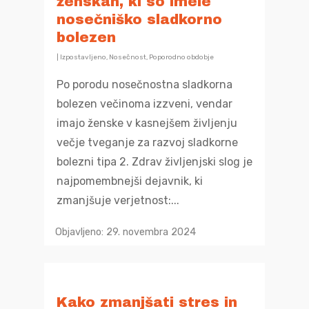
ženskah, ki so imele
nosečniško sladkorno
bolezen
|
Izpostavljeno
,
Nosečnost
,
Poporodno obdobje
Po porodu nosečnostna sladkorna
bolezen večinoma izzveni, vendar
imajo ženske v kasnejšem življenju
večje tveganje za razvoj sladkorne
bolezni tipa 2. Zdrav življenjski slog je
najpomembnejši dejavnik, ki
zmanjšuje verjetnost:...
Objavljeno: 29. novembra 2024
Kako zmanjšati stres in