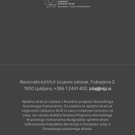
Nacionalni inštitut za javno zdravje, Trubarjeva 2,
1000 Ljubljana, +386 1 2441 400,
zdaj@nijz.si
Spletna stran je nastala s finančno podporo Norveškega
finančnega mehanizma. Za vsebino te spletne strani je
odgovoren izključno NIJZ in zanj v nobenem primeru ne
velja, da odraža stališča Nosilca Programa Norveškega
finančnega mehanizma.Nadgradnjo spletne strani
sofinancirata Republika Slovenija in Evropska unija iz
Evropskega socialnega sklada.