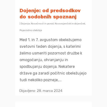
Dojenje: od predsodkov
do sodobnih spoznanj
|
Dojenje
,
Nosečnost in porod
,
Novorojenček in dojenček
,
Poporodno obdobje
Med 1. in 7. avgustom obeležujemo
svetovni teden dojenja, s katerimi
želimo usmeriti pozornost družbe k
omogočanju, ohranjanju in
spodbujanju dojenja. Nekatere
države ga zaradi počitnic obeležujejo
tudi nekoliko pozneje,...
Objavljeno: 28. marca 2024