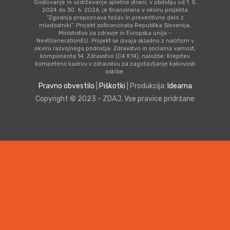
Gostovanje in vzdrževanje spletne strani, v obdobju od 1. 5.
2024 do 30. 6. 2026, je financirano v okviru projekta
“Zgodnja prepoznava težav in preventivno delo z
mladostniki”. Projekt sofinancirata Republika Slovenija,
Ministrstvo za zdravje in Evropska unija –
NextGenerationEU. Projekt se izvaja skladno z načrtom v
okviru razvojnega področja: Zdravstvo in socialna varnost,
komponenta 14: Zdravstvo (C4 K14), naložbe: Krepitev
kompetenc kadrov v zdravstvu za zagotavljanje kakovosti
oskrbe.
Pravno obvestilo
|
Piškotki
| Produkcija:
Idearna
Copyright © 2023 - ZDAJ, Vse pravice pridržane