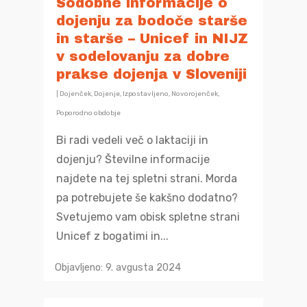
Sodobne informacije o
pravice nosečnic
Poporodno obdobj
Preventivno zdra
Otrok
dojenju za bodoče starše
Potek nosečnosti
varstvo
in starše – Unicef in NIJZ
Dojenje
Predšolski otrok
Mladostnik, mladostn
v sodelovanju za dobre
Za zdravo nosečn
Razvoj
Sodelovalno starš
Šolski otrok
Preventivno zdra
Ostalo
prakse dojenja v Sloveniji
Priprava na prihod
Skrb za varnost
varstvo mladostni
Zgodnja obravnava
Časovnica prevent
|
Dojenček
,
Dojenje
,
Izpostavljeno
,
Novorojenček
,
dojenčka
Nega in sodelovanj
s posebnimi potre
Spletna svetovaln
aktivnosti
Poporodno obdobje
Tvegana vedenja
dojenčkom
#tosemjaz
Bi radi vedeli več o laktaciji in
Otrok s statusom
Seznam imenovan
dojenju? Številne informacije
Posebnosti in zapl
Skrb za zdravje
registriranega špo
Video vsebine
zdravnikov šol
najdete na tej spletni strani. Morda
nosečnosti
Dojenček in
Koronavirus
Vsebine za mladost
Zbrana dokumenta
pa potrebujete še kakšno dodatno?
Koraki skozi nose
obremenjujoče izk
starše
Gradiva v albansk
Svetujemo vam obisk spletne strani
Koronavirus
Mladostnik s stat
jeziku Materiale n
Unicef z bogatimi in...
registriranega špo
shqipe
Objavljeno: 9. avgusta 2024