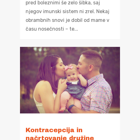
pred boleznimi še zelo šibka, saj
njegov imunski sistem ni zrel. Nekaj
obrambnih snovi je dobil od mame v
času nosečnosti – te...
Kontracepcija in
načrtovanje družine