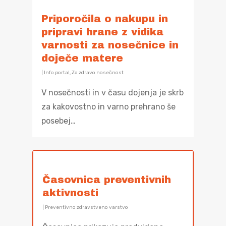
nosečnosti
Dojenček in
Koronavirus
Vsebine za mladost
Zbrana dokumenta
Priporočila o nakupu in
Koraki skozi nose
obremenjujoče izk
starše
Gradiva v albansk
pripravi hrane z vidika
Koronavirus
Mladostnik s stat
jeziku Materiale n
varnosti za nosečnice in
registriranega špo
shqipe
doječe matere
|
Info portal
,
Za zdravo nosečnost
V nosečnosti in v času dojenja je skrb
za kakovostno in varno prehrano še
posebej…
Časovnica preventivnih
aktivnosti
|
Preventivno zdravstveno varstvo