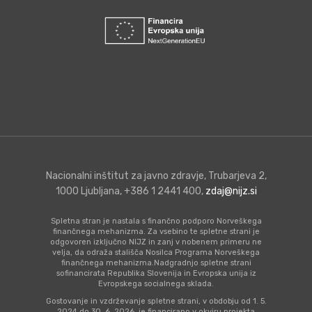
Nacionalni inštitut za javno zdravje, Trubarjeva 2,
1000 Ljubljana, +386 1 2441 400,
zdaj@nijz.si
Spletna stran je nastala s finančno podporo Norveškega
finančnega mehanizma. Za vsebino te spletne strani je
odgovoren izključno NIJZ in zanj v nobenem primeru ne
velja, da odraža stališča Nosilca Programa Norveškega
finančnega mehanizma.Nadgradnjo spletne strani
sofinancirata Republika Slovenija in Evropska unija iz
Evropskega socialnega sklada.
Gostovanje in vzdrževanje spletne strani, v obdobju od 1. 5.
2024 do 30. 6. 2026, je financirano v okviru projekta
“Zgodnja prepoznava težav in preventivno delo z