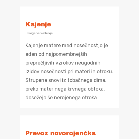
Kajenje
|
Tvegana vedenja
Kajenje matere med nosečnostjo je
eden od najpomembnejših
preprečljivih vzrokov neugodnih
izidov nosečnosti pri materi in otroku.
Strupene snovi iz tobačnega dima,
preko materinega krvnega obtoka,
dosežejo še nerojenega otroka...
O programu
Prevoz novorojenčka