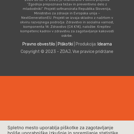
mladostniki”. Projekt sofinancirata Republika Slovenija,
Ministrstvo za zdravje in Evropska unija –
NextGenerationEU. Projekt se izvaja skladno z načrtom v
okviru razvojnega področja: Zdravstvo in socialna varnost,
komponenta 14: Zdravstvo (C4 K14), naložbe: Krepitev
kompetenc kadrov v zdravstvu za zagotavljanje kakovosti
oskrbe.
Pravno obvestilo
|
Piškotki
| Produkcija:
Idearna
Copyright © 2023 - ZDAJ, Vse pravice pridržane
Spletno mesto uporablja piškotke za zagotavljanje
boljše uporabniške izkušnje in spremljanje statistike