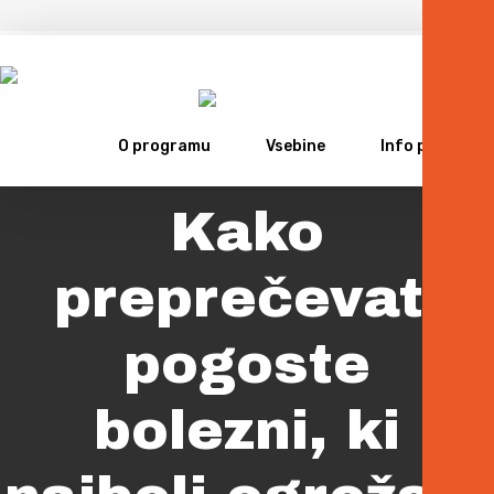
Skrb za zdravje
O programu
Vsebine
Info portal
Kako
preprečevati
pogoste
bolezni, ki