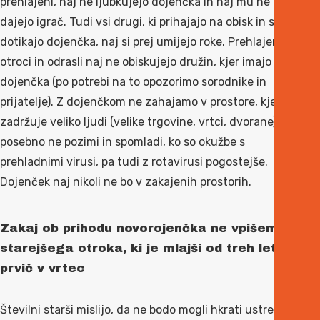
prehlajeni, naj ne ljubkujejo dojenčka in naj mu ne
dajejo igrač. Tudi vsi drugi, ki prihajajo na obisk in se
dotikajo dojenčka, naj si prej umijejo roke. Prehlajeni
otroci in odrasli naj ne obiskujejo družin, kjer imajo
dojenčka (po potrebi na to opozorimo sorodnike in
prijatelje). Z dojenčkom ne zahajamo v prostore, kjer se
zadržuje veliko ljudi (velike trgovine, vrtci, dvorane),
posebno ne pozimi in spomladi, ko so okužbe s
prehladnimi virusi, pa tudi z rotavirusi pogostejše.
Dojenček naj nikoli ne bo v zakajenih prostorih.
Zakaj ob prihodu novorojenčka ne vpišemo
starejšega otroka, ki je mlajši od treh let,
prvič v vrtec
Številni starši mislijo, da ne bodo mogli hkrati ustrezno