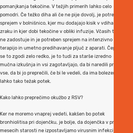
pomanjkanja tekočine. V težjih primerih lahko celo
pomodri. Če težko diha ali če ne pije dovolj, je potreben
sprejem v bolnišnico, kjer mu dodajajo kisik v vdihanem
zraku in kjer dobi tekočine v obliki infuzije. Včasih tudi to
ne zadostuje in je potreben sprejem na intenzivno
terapijo in umetno predihavanje pljuč z aparati. Čeprav
se to zgodi zelo redko, je to tudi za starše izredno
mučna izkušnja in vsi zagotavljajo, da bi naredili prav
vse, da bi jo preprečili, če bi le vedeli, da ima bolezen
lahko tako težak potek.
Kako lahko preprečimo okužbo z RSV?
Ker ne moremo vnaprej vedeti, kakšen bo potek
bronhiolitisa pri dojenčku, je bolje, da dojenčka v prvih
mesecih starosti ne izpostavljamo virusnim infekcijam.