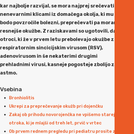
kar najbolje razvijal, se mora najprej srečevati z
nenevarnimi klicami iz domačega okolja, ki mu ne
bodo povzročile bolezni, preprečevati pa moramo
resnejše okužbe. Z raziskavami so ugotovili, da
otroci, ki že v prvem letu prebolevajo okužbe z
respiratornim sincicijskim virusom (RSV),
adenovirusom in še nekaterimi drugimi
prehladnimi virusi, kasneje pogosteje zbolijo za
astmo.
Vsebina
Bronhiolitis
Ukrepi za preprečevanje okužb pri dojenčku
Zakaj ob prihodu novorojenčka ne vpišemo starejšega
otroka, ki je mlajši od treh let, prvič v vrtec
Ob prvem rednem pregledu pri pediatru prosite za