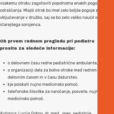
vsakemu otroku zagotoviti popolnoma enakih pogojev
odraščanja. Mlajši otrok bo imel celo boljše pogoje za
vključevanje v družbo, saj se bo zelo veliko naučil od
starejšega sorojenca.
Ob prvem rednem pregledu pri pediatru
prosite za sledeče informacije:
o delovnem času redne pediatrične ambulante,
o organizaciji dela za bolne otroke med rednim
delovnim časom in v času dežurstev,
kje poiskati nujno medicinsko pomoč,
telefonske številke za naročanje, posvete, nujno
medicinsko pomoč.
Avtorica: Lucija Gobov, dr. med., spec. pediatrije