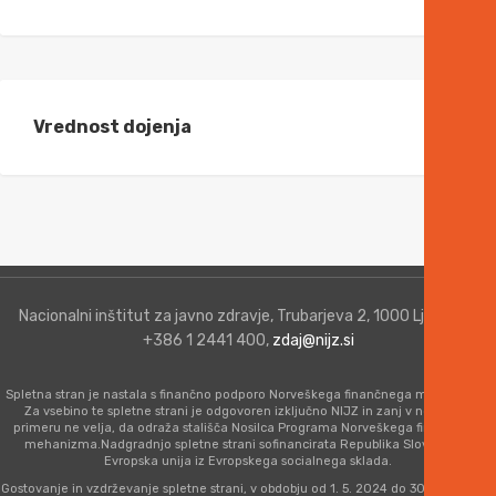
Vrednost dojenja
Nacionalni inštitut za javno zdravje, Trubarjeva 2, 1000 Ljubljana,
+386 1 2441 400,
zdaj@nijz.si
Spletna stran je nastala s finančno podporo Norveškega finančnega mehanizma.
Za vsebino te spletne strani je odgovoren izključno NIJZ in zanj v nobenem
primeru ne velja, da odraža stališča Nosilca Programa Norveškega finančnega
mehanizma.Nadgradnjo spletne strani sofinancirata Republika Slovenija in
Evropska unija iz Evropskega socialnega sklada.
Gostovanje in vzdrževanje spletne strani, v obdobju od 1. 5. 2024 do 30. 6. 2026, je