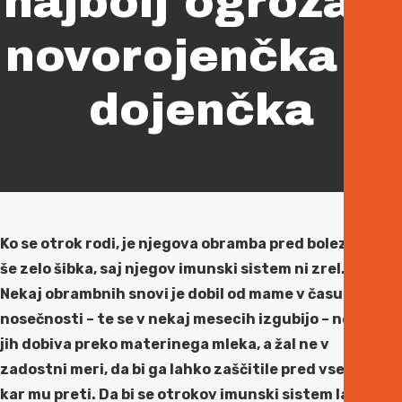
najbolj ogrožajo
novorojenčka in
dojenčka
Ko se otrok rodi, je njegova obramba pred boleznimi
še zelo šibka, saj njegov imunski sistem ni zrel.
Nekaj obrambnih snovi je dobil od mame v času
nosečnosti – te se v nekaj mesecih izgubijo – nekaj
jih dobiva preko materinega mleka, a žal ne v
zadostni meri, da bi ga lahko zaščitile pred vsem,
kar mu preti. Da bi se otrokov imunski sistem lahko