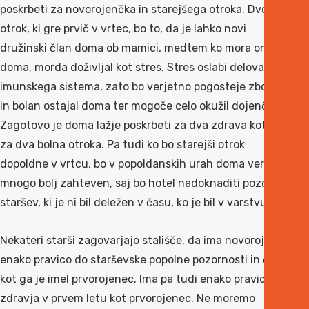
poskrbeti za novorojenčka in starejšega otroka. Dvoletni
otrok, ki gre prvič v vrtec, bo to, da je lahko novi
družinski član doma ob mamici, medtem ko mora on od
doma, morda doživljal kot stres. Stres oslabi delovanje
imunskega sistema, zato bo verjetno pogosteje zboleval
in bolan ostajal doma ter mogoče celo okužil dojenčka.
Zagotovo je doma lažje poskrbeti za dva zdrava kot pa
za dva bolna otroka. Pa tudi ko bo starejši otrok
dopoldne v vrtcu, bo v popoldanskih urah doma verjetno
mnogo bolj zahteven, saj bo hotel nadoknaditi pozornost
staršev, ki je ni bil deležen v času, ko je bil v varstvu.
Nekateri starši zagovarjajo stališče, da ima novorojenček
enako pravico do starševske popolne pozornosti in časa,
kot ga je imel prvorojenec. Ima pa tudi enako pravico do
zdravja v prvem letu kot prvorojenec. Ne moremo