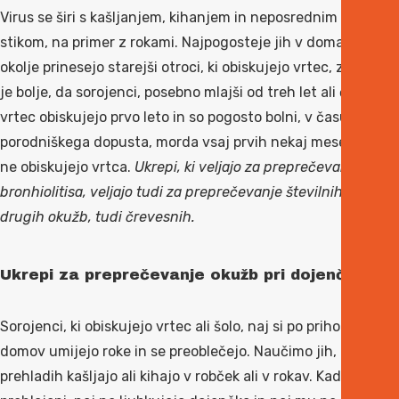
Virus se širi s kašljanjem, kihanjem in neposrednim
stikom, na primer z rokami. Najpogosteje jih v domače
okolje prinesejo starejši otroci, ki obiskujejo vrtec, zato
je bolje, da sorojenci, posebno mlajši od treh let ali če
vrtec obiskujejo prvo leto in so pogosto bolni, v času
porodniškega dopusta, morda vsaj prvih nekaj mesecev,
ne obiskujejo vrtca.
Ukrepi, ki veljajo za preprečevanje
bronhiolitisa, veljajo tudi za preprečevanje številnih
drugih okužb, tudi črevesnih.
Ukrepi za preprečevanje okužb pri dojenčku
Sorojenci, ki obiskujejo vrtec ali šolo, naj si po prihodu
domov umijejo roke in se preoblečejo. Naučimo jih, da ob
prehladih kašljajo ali kihajo v robček ali v rokav. Kadar so