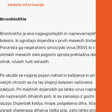
sledeče informacije:
Bronhiolitis
Bronhiolitis je ena najpogostejših in najnevarnejših
bolezni, ki ogrožajo dojenčka v prvih mesecih življenja.
Povzroča ga respiratorni sincicijski virus (RSV), ki v
zimskih mesecih zelo pogosto sproža prehladna obolenja
otrok, včasih tudi odraslih.
Po okužbi se najprej pojavi nahod in kašljanje in pri
večjih otrocih se na tej stopnji bolezen večinoma
zaključi. Pri majhnih dojenčkih pa lahko virus napreduje
do najmanjših dihalnih poti, ki se zamašijo z gosto
sluzjo. Dojenček kašlja, hrope, pospešeno diha. Včasih
zaradi oteženega dihanja težko pije, zato lahko pride do