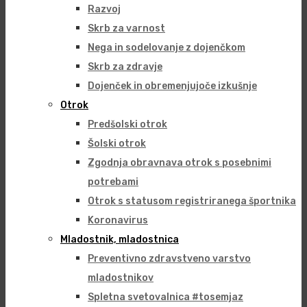
Razvoj
Skrb za varnost
Nega in sodelovanje z dojenčkom
Skrb za zdravje
Dojenček in obremenjujoče izkušnje
Otrok
Predšolski otrok
Šolski otrok
Zgodnja obravnava otrok s posebnimi
potrebami
Otrok s statusom registriranega športnika
Koronavirus
Mladostnik, mladostnica
Preventivno zdravstveno varstvo
mladostnikov
Spletna svetovalnica #tosemjaz