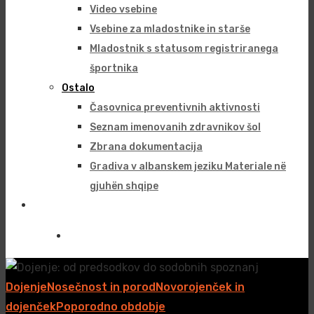
Video vsebine
Vsebine za mladostnike in starše
Mladostnik s statusom registriranega
športnika
Ostalo
Časovnica preventivnih aktivnosti
Seznam imenovanih zdravnikov šol
Zbrana dokumentacija
Gradiva v albanskem jeziku Materiale në
gjuhën shqipe
Info portal
Dojenje
Nosečnost in porod
Novorojenček in
dojenček
Poporodno obdobje