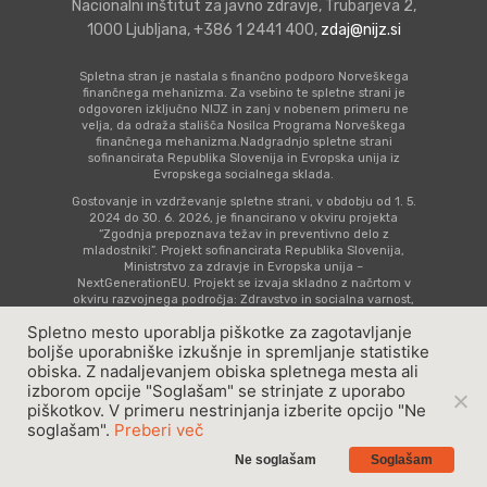
Sodelovalno starš
Šolski otrok
Preventivno zdra
Nacionalni inštitut za javno zdravje, Trubarjeva 2,
Ostalo
1000 Ljubljana, +386 1 2441 400,
zdaj@nijz.si
Priprava na prihod
Skrb za varnost
varstvo mladostni
Zgodnja obravnava
Časovnica prevent
dojenčka
Nega in sodelovanj
s posebnimi potre
Spletna svetovaln
aktivnosti
Spletna stran je nastala s finančno podporo Norveškega
finančnega mehanizma. Za vsebino te spletne strani je
Tvegana vedenja
dojenčkom
#tosemjaz
odgovoren izključno NIJZ in zanj v nobenem primeru ne
Otrok s statusom
Seznam imenovan
velja, da odraža stališča Nosilca Programa Norveškega
finančnega mehanizma.Nadgradnjo spletne strani
Posebnosti in zapl
Skrb za zdravje
registriranega špo
Video vsebine
zdravnikov šol
sofinancirata Republika Slovenija in Evropska unija iz
Evropskega socialnega sklada.
nosečnosti
Dojenček in
Koronavirus
Vsebine za mladost
Zbrana dokumenta
Gostovanje in vzdrževanje spletne strani, v obdobju od 1. 5.
2024 do 30. 6. 2026, je financirano v okviru projekta
Koraki skozi nose
obremenjujoče izk
starše
“Zgodnja prepoznava težav in preventivno delo z
Gradiva v albansk
mladostniki”. Projekt sofinancirata Republika Slovenija,
Ministrstvo za zdravje in Evropska unija –
Koronavirus
Mladostnik s stat
jeziku Materiale n
NextGenerationEU. Projekt se izvaja skladno z načrtom v
registriranega špo
shqipe
okviru razvojnega področja: Zdravstvo in socialna varnost,
komponenta 14: Zdravstvo (C4 K14), naložbe: Krepitev
Spletno mesto uporablja piškotke za zagotavljanje
kompetenc kadrov v zdravstvu za zagotavljanje kakovosti
oskrbe.
boljše uporabniške izkušnje in spremljanje statistike
obiska. Z nadaljevanjem obiska spletnega mesta ali
Pravno obvestilo
|
Piškotki
| Produkcija:
Idearna
izborom opcije "Soglašam" se strinjate z uporabo
Copyright © 2023 - ZDAJ, Vse pravice pridržane
piškotkov. V primeru nestrinjanja izberite opcijo "Ne
soglašam".
Preberi več
Ne soglašam
Soglašam