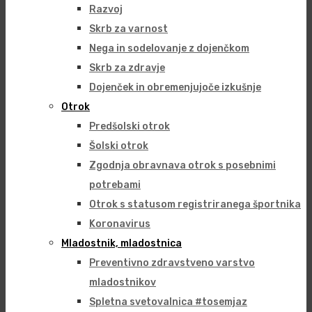
Razvoj
Skrb za varnost
Nega in sodelovanje z dojenčkom
Skrb za zdravje
Dojenček in obremenjujoče izkušnje
Otrok
Predšolski otrok
Šolski otrok
Zgodnja obravnava otrok s posebnimi
potrebami
Otrok s statusom registriranega športnika
Koronavirus
Mladostnik, mladostnica
Preventivno zdravstveno varstvo
mladostnikov
Spletna svetovalnica #tosemjaz