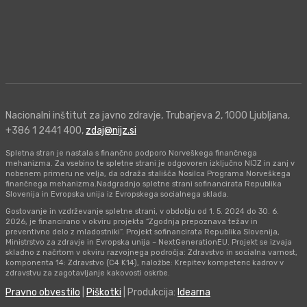
Nacionalni inštitut za javno zdravje, Trubarjeva 2, 1000 Ljubljana,
+386 1 2441 400,
zdaj@nijz.si
Spletna stran je nastala s finančno podporo Norveškega finančnega
mehanizma. Za vsebino te spletne strani je odgovoren izključno NIJZ in zanj v
nobenem primeru ne velja, da odraža stališča Nosilca Programa Norveškega
finančnega mehanizma.Nadgradnjo spletne strani sofinancirata Republika
Slovenija in Evropska unija iz Evropskega socialnega sklada.
Gostovanje in vzdrževanje spletne strani, v obdobju od 1. 5. 2024 do 30. 6.
2026, je financirano v okviru projekta “Zgodnja prepoznava težav in
preventivno delo z mladostniki”. Projekt sofinancirata Republika Slovenija,
Ministrstvo za zdravje in Evropska unija – NextGenerationEU. Projekt se izvaja
skladno z načrtom v okviru razvojnega področja: Zdravstvo in socialna varnost,
komponenta 14: Zdravstvo (C4 K14), naložbe: Krepitev kompetenc kadrov v
zdravstvu za zagotavljanje kakovosti oskrbe.
Pravno obvestilo
|
Piškotki
| Produkcija:
Idearna