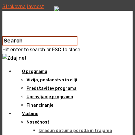
Strokovna javnost
Hit enter to search or ESC to close
O programu
Vizija, poslanstvo in cilji
Predstavitev programa
Upravljanje programa
Financiranje
Vsebine
Nosečnost
Izračun datuma poroda in trajanja