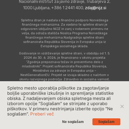
Sodelovalno starš
Šolski otrok
Preventivno zdra
Nacionalni inštitut za javno zdravje, Trubarjeva 2,
Ostalo
1000 Ljubljana, +386 1 2441 400,
zdaj@nijz.si
Priprava na prihod
Skrb za varnost
varstvo mladostni
Zgodnja obravnava
Časovnica prevent
dojenčka
Nega in sodelovanj
s posebnimi potre
Spletna svetovaln
aktivnosti
Spletna stran je nastala s finančno podporo Norveškega
finančnega mehanizma. Za vsebino te spletne strani je
Tvegana vedenja
dojenčkom
#tosemjaz
odgovoren izključno NIJZ in zanj v nobenem primeru ne
Otrok s statusom
Seznam imenovan
velja, da odraža stališča Nosilca Programa Norveškega
finančnega mehanizma.Nadgradnjo spletne strani
Posebnosti in zapl
Skrb za zdravje
registriranega špo
Video vsebine
zdravnikov šol
sofinancirata Republika Slovenija in Evropska unija iz
Evropskega socialnega sklada.
nosečnosti
Dojenček in
Koronavirus
Vsebine za mladost
Zbrana dokumenta
Gostovanje in vzdrževanje spletne strani, v obdobju od 1. 5.
2024 do 30. 6. 2026, je financirano v okviru projekta
Koraki skozi nose
obremenjujoče izk
starše
“Zgodnja prepoznava težav in preventivno delo z
Gradiva v albansk
mladostniki”. Projekt sofinancirata Republika Slovenija,
Ministrstvo za zdravje in Evropska unija –
Koronavirus
Mladostnik s stat
jeziku Materiale n
NextGenerationEU. Projekt se izvaja skladno z načrtom v
registriranega špo
shqipe
okviru razvojnega področja: Zdravstvo in socialna varnost,
komponenta 14: Zdravstvo (C4 K14), naložbe: Krepitev
Spletno mesto uporablja piškotke za zagotavljanje
kompetenc kadrov v zdravstvu za zagotavljanje kakovosti
oskrbe.
boljše uporabniške izkušnje in spremljanje statistike
obiska. Z nadaljevanjem obiska spletnega mesta ali
Pravno obvestilo
|
Piškotki
| Produkcija:
Idearna
izborom opcije "Soglašam" se strinjate z uporabo
Copyright © 2023 - ZDAJ, Vse pravice pridržane
piškotkov. V primeru nestrinjanja izberite opcijo "Ne
soglašam".
Preberi več
Ne soglašam
Soglašam