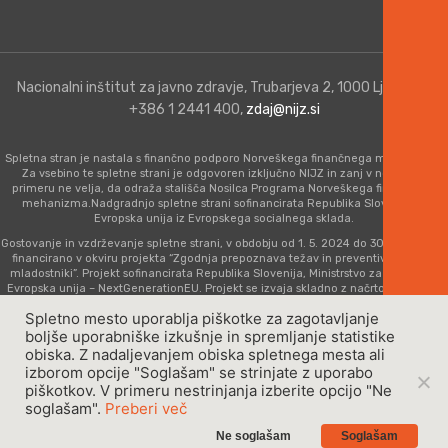
Nacionalni inštitut za javno zdravje, Trubarjeva 2, 1000 Ljubljana,
+386 1 2441 400,
zdaj@nijz.si
Spletna stran je nastala s finančno podporo Norveškega finančnega mehanizma.
Za vsebino te spletne strani je odgovoren izključno NIJZ in zanj v nobenem
primeru ne velja, da odraža stališča Nosilca Programa Norveškega finančnega
mehanizma.Nadgradnjo spletne strani sofinancirata Republika Slovenija in
Evropska unija iz Evropskega socialnega sklada.
Gostovanje in vzdrževanje spletne strani, v obdobju od 1. 5. 2024 do 30. 6. 2026, je
financirano v okviru projekta “Zgodnja prepoznava težav in preventivno delo z
mladostniki”. Projekt sofinancirata Republika Slovenija, Ministrstvo za zdravje in
Evropska unija – NextGenerationEU. Projekt se izvaja skladno z načrtom v okviru
razvojnega področja: Zdravstvo in socialna varnost, komponenta 14: Zdravstvo (C4
Spletno mesto uporablja piškotke za zagotavljanje
K14), naložbe: Krepitev kompetenc kadrov v zdravstvu za zagotavljanje kakovosti
boljše uporabniške izkušnje in spremljanje statistike
oskrbe.
obiska. Z nadaljevanjem obiska spletnega mesta ali
Pravno obvestilo
|
Piškotki
| Produkcija:
Idearna
izborom opcije "Soglašam" se strinjate z uporabo
Copyright © 2023 - ZDAJ, Vse pravice pridržane
piškotkov. V primeru nestrinjanja izberite opcijo "Ne
soglašam".
Preberi več
Ne soglašam
Soglašam