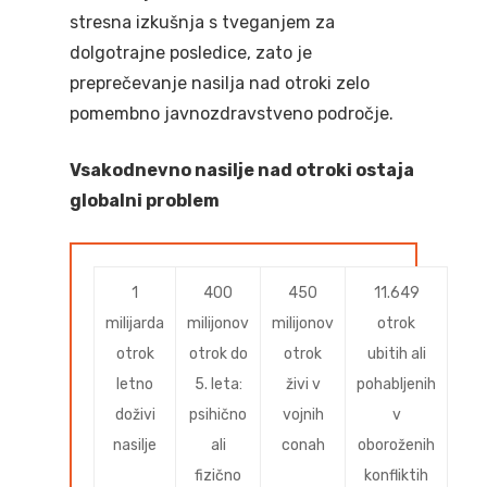
stresna izkušnja s tveganjem za
dolgotrajne posledice, zato je
preprečevanje nasilja nad otroki zelo
pomembno javnozdravstveno področje.
Vsakodnevno nasilje nad otroki ostaja
globalni problem
1
400
450
11.649
milijarda
milijonov
milijonov
otrok
otrok
otrok do
otrok
ubitih ali
letno
5. leta:
živi v
pohabljenih
doživi
psihično
vojnih
v
nasilje
ali
conah
oboroženih
fizično
konfliktih