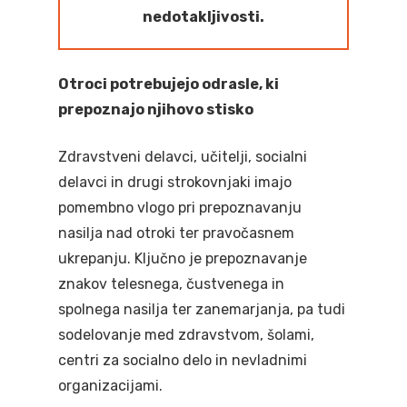
nedotakljivosti.
Otroci potrebujejo odrasle, ki
prepoznajo njihovo stisko
Zdravstveni delavci, učitelji, socialni
delavci in drugi strokovnjaki imajo
pomembno vlogo pri prepoznavanju
nasilja nad otroki ter pravočasnem
O programu
ukrepanju. Ključno je prepoznavanje
znakov telesnega, čustvenega in
Vsebine
Vizija, poslanstvo in ci
spolnega nasilja ter zanemarjanja, pa tudi
sodelovanje med zdravstvom, šolami,
Predstavitev progra
Info portal
Nosečnost
centri za socialno delo in nevladnimi
Upravljanje program
Izračun datuma po
Porod in poporodno 
organizacijami.
trajanja nosečnost