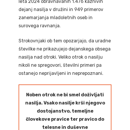
leta 2024 obravnavanih 1.476 kaznivih
dejanj nasilja v družini in 949 primerov
zanemarjanja mladoletnih oseb in
surovega ravnanja.
Strokovnjaki ob tem opozarjajo, da uradne
številke ne prikazujejo dejanskega obsega
nasilja nad otroki. Veliko otrok o nasilju
nikoli ne spregovori, številni primeri pa
ostanejo neprijavljeni in neprepoznani.
Noben otrok ne bi smel doživljati
nasilja. Vsako nasilje krši njegovo
dostojanstvo, temeljne
človekove pravice ter pravico do
telesne in duševne