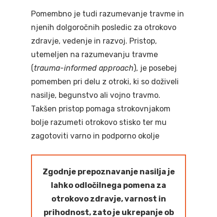
Financiranje
Pomembno je tudi razumevanje travme in
Zdravstveni sistem
Porod
Novorojenček in doje
njenih dolgoročnih posledic za otrokovo
pravice nosečnic
Poporodno obdobj
Preventivno zdra
Otrok
zdravje, vedenje in razvoj. Pristop,
Potek nosečnosti
varstvo
utemeljen na razumevanju travme
Dojenje
Predšolski otrok
Mladostnik, mladostn
(
trauma-informed approach
), je posebej
Za zdravo nosečn
Razvoj
Sodelovalno starš
Šolski otrok
Preventivno zdra
Ostalo
pomemben pri delu z otroki, ki so doživeli
Priprava na prihod
Skrb za varnost
varstvo mladostni
Zgodnja obravnava
Časovnica prevent
nasilje, begunstvo ali vojno travmo.
dojenčka
Nega in sodelovanj
s posebnimi potre
Spletna svetovaln
aktivnosti
Takšen pristop pomaga strokovnjakom
Tvegana vedenja
dojenčkom
#tosemjaz
bolje razumeti otrokovo stisko ter mu
Otrok s statusom
Seznam imenovan
zagotoviti varno in podporno okolje
Posebnosti in zapl
Skrb za zdravje
registriranega špo
Video vsebine
zdravnikov šol
nosečnosti
Dojenček in
Koronavirus
Vsebine za mladost
Zbrana dokumenta
Zgodnje prepoznavanje nasilja je
Koraki skozi nose
obremenjujoče izk
starše
Gradiva v albansk
lahko odločilnega pomena za
Koronavirus
Mladostnik s stat
jeziku Materiale n
otrokovo zdravje, varnost in
registriranega špo
shqipe
prihodnost, zato je ukrepanje ob