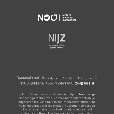
Nacionalni inštitut za javno zdravje, Trubarjeva 2,
1000 Ljubljana, +386 1 2441 400,
zdaj@nijz.si
Spletna stran je nastala s finančno podporo Norveškega
finančnega mehanizma. Za vsebino te spletne strani je
odgovoren izključno NIJZ in zanj v nobenem primeru ne
velja, da odraža stališča Nosilca Programa Norveškega
finančnega mehanizma.Nadgradnjo spletne strani
sofinancirata Republika Slovenija in Evropska unija iz