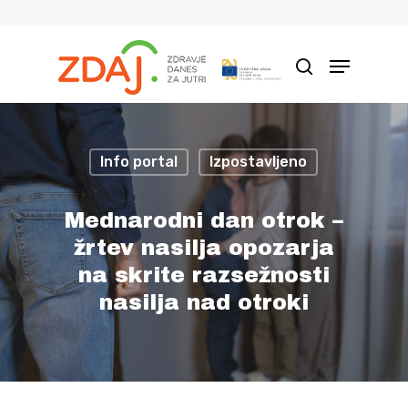
Hit enter to search or ESC to close
Info portal
Izpostavljeno
Mednarodni dan otrok –
žrtev nasilja opozarja
na skrite razsežnosti
nasilja nad otroki