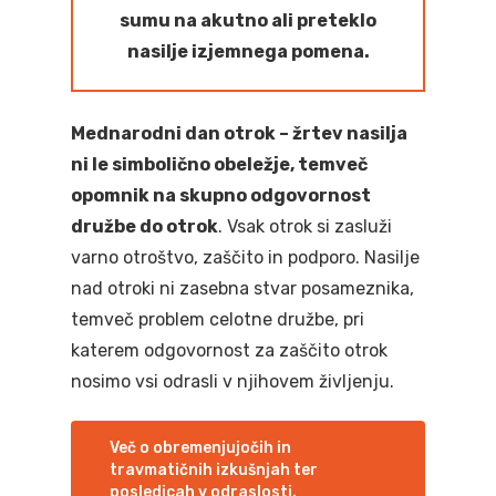
sumu na akutno ali preteklo
nasilje izjemnega pomena.
Mednarodni dan otrok – žrtev nasilja
ni le simbolično obeležje, temveč
opomnik na skupno odgovornost
družbe do otrok
. Vsak otrok si zasluži
varno otroštvo, zaščito in podporo. Nasilje
nad otroki ni zasebna stvar posameznika,
temveč problem celotne družbe, pri
katerem odgovornost za zaščito otrok
nosimo vsi odrasli v njihovem življenju.
Več o obremenjujočih in
travmatičnih izkušnjah ter
posledicah v odraslosti.