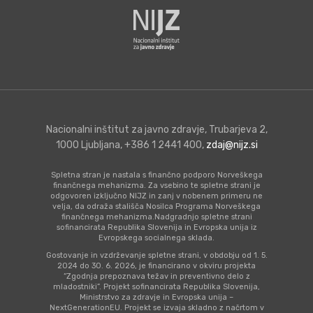
Nacionalni inštitut za javno zdravje, Trubarjeva 2,
1000 Ljubljana, +386 1 2441 400,
zdaj@nijz.si
Spletna stran je nastala s finančno podporo Norveškega
finančnega mehanizma. Za vsebino te spletne strani je
odgovoren izključno NIJZ in zanj v nobenem primeru ne
velja, da odraža stališča Nosilca Programa Norveškega
finančnega mehanizma.Nadgradnjo spletne strani
sofinancirata Republika Slovenija in Evropska unija iz
Evropskega socialnega sklada.
Gostovanje in vzdrževanje spletne strani, v obdobju od 1. 5.
2024 do 30. 6. 2026, je financirano v okviru projekta
“Zgodnja prepoznava težav in preventivno delo z
mladostniki”. Projekt sofinancirata Republika Slovenija,
Ministrstvo za zdravje in Evropska unija –
NextGenerationEU. Projekt se izvaja skladno z načrtom v