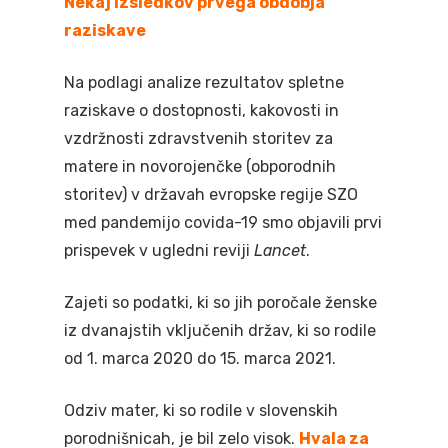
Nekaj izsledkov prvega obdobja
raziskave
Na podlagi analize rezultatov spletne
raziskave o dostopnosti, kakovosti in
vzdržnosti zdravstvenih storitev za
matere in novorojenčke (obporodnih
storitev) v državah evropske regije SZO
med pandemijo covida-19 smo objavili prvi
prispevek v ugledni reviji
Lancet
.
Zajeti so podatki, ki so jih poročale ženske
iz dvanajstih vključenih držav, ki so rodile
od 1. marca 2020 do 15. marca 2021.
Odziv mater, ki so rodile v slovenskih
porodnišnicah, je bil zelo visok.
Hvala za