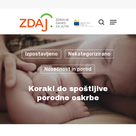
Hit enter to search or ESC to close
Izpostavljeno
Nekategorizirano
Nosečnost in porod
Koraki do spoštljive
porodne oskrbe