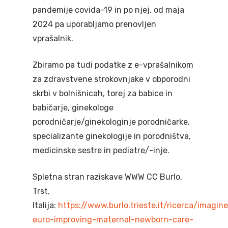
pravice nosečnic
Poporodno obdobj
Preventivno zdra
Otrok
pandemije covida-19 in po njej, od maja
Potek nosečnosti
varstvo
2024 pa uporabljamo prenovljen
Dojenje
Predšolski otrok
Mladostnik, mladostn
vprašalnik.
Za zdravo nosečn
Razvoj
Sodelovalno starš
Šolski otrok
Preventivno zdra
Ostalo
Priprava na prihod
Skrb za varnost
varstvo mladostni
Zbiramo pa tudi podatke z e-vprašalnikom
Zgodnja obravnava
Časovnica prevent
dojenčka
za zdravstvene strokovnjake v obporodni
Nega in sodelovanj
s posebnimi potre
Spletna svetovaln
aktivnosti
skrbi v bolnišnicah, torej za babice in
Tvegana vedenja
dojenčkom
#tosemjaz
Otrok s statusom
Seznam imenovan
babičarje, ginekologe
Posebnosti in zapl
Skrb za zdravje
registriranega špo
Video vsebine
zdravnikov šol
porodničarje/ginekologinje porodničarke,
nosečnosti
specializante ginekologije in porodništva,
Dojenček in
Koronavirus
Vsebine za mladost
Zbrana dokumenta
medicinske sestre in pediatre/-inje.
Koraki skozi nose
obremenjujoče izk
starše
Gradiva v albansk
Koronavirus
Mladostnik s stat
jeziku Materiale n
Spletna stran raziskave WWW CC Burlo,
registriranega špo
shqipe
Trst,
Italija:
https://www.burlo.trieste.it/ricerca/imagin
euro-improving-maternal-newborn-care-