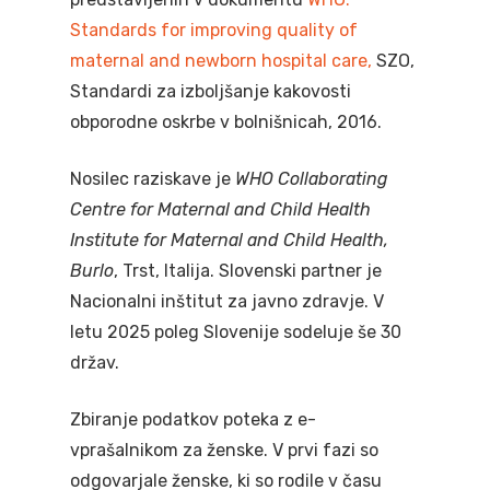
Standards for improving quality of
maternal and newborn hospital care,
SZO,
Standardi za izboljšanje kakovosti
obporodne oskrbe v bolnišnicah, 2016.
Nosilec raziskave je
WHO Collaborating
Centre for Maternal and Child Health
O programu
Institute for Maternal and Child Health,
Burlo
, Trst, Italija. Slovenski partner je
Vsebine
Vizija, poslanstvo in ci
Nacionalni inštitut za javno zdravje. V
letu 2025 poleg Slovenije sodeluje še 30
Predstavitev progra
Info portal
Nosečnost
držav.
Upravljanje program
Izračun datuma po
Porod in poporodno 
trajanja nosečnost
Zbiranje podatkov poteka z e-
Financiranje
vprašalnikom za ženske. V prvi fazi so
Zdravstveni sistem
Porod
Novorojenček in doje
odgovarjale ženske, ki so rodile v času