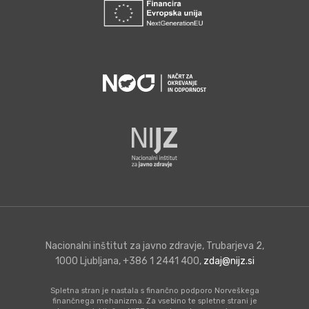
Nacionalni inštitut za javno zdravje, Trubarjeva 2,
1000 Ljubljana, +386 1 2441 400,
zdaj@nijz.si
Spletna stran je nastala s finančno podporo Norveškega
finančnega mehanizma. Za vsebino te spletne strani je